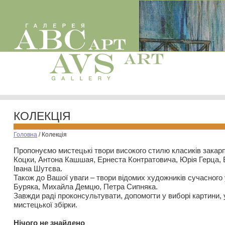
КОЛЕКЦІЯ
Головна
/
Колекція
Пропонуємо мистецькі твори високого стилю класиків закар
Коцки, Антона Кашшая, Ернеста Контратовича, Юрія Герца,
Івана Шутєва.
Також до Вашої уваги – твори відомих художників сучасного
Буряка, Михайла Демцю, Петра Сипняка.
Завжди раді проконсультувати, допомогти у виборі картини, 
мистецької збірки.
Нiчого не знайдено