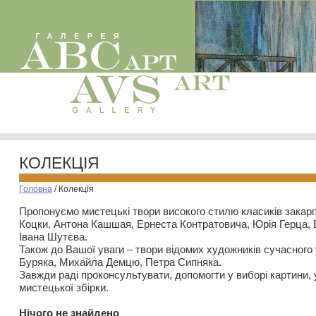
КОЛЕКЦІЯ
Головна
/
Колекція
Пропонуємо мистецькі твори високого стилю класиків закар
Коцки, Антона Кашшая, Ернеста Контратовича, Юрія Герца,
Івана Шутєва.
Також до Вашої уваги – твори відомих художників сучасного
Буряка, Михайла Демцю, Петра Сипняка.
Завжди раді проконсультувати, допомогти у виборі картини, 
мистецької збірки.
Нiчого не знайдено