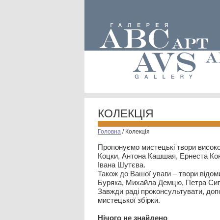
КОЛЕКЦІЯ
Головна
/
Колекція
Пропонуємо мистецькі твори високо
Коцки, Антона Кашшая, Ернеста Кон
Івана Шутєва.
Також до Вашої уваги – твори відом
Буряка, Михайла Демцю, Петра Сип
Завжди раді проконсультувати, допо
мистецької збірки.
Нiчого не знайдено