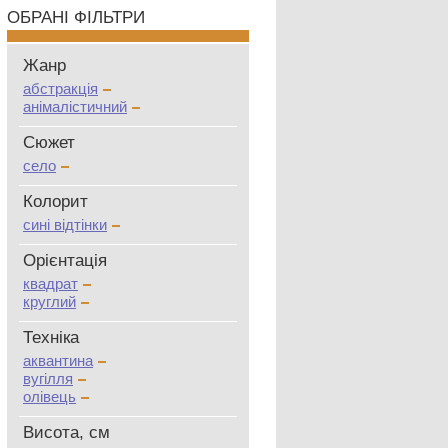
ОБРАНІ ФІЛЬТРИ
Жанр
абстракція
анімалістичний
Сюжет
село
Колорит
сині відтінки
Oрієнтація
квадрат
круглий
Техніка
аквантина
вугілля
олівець
Висота, см