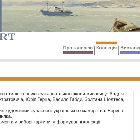
Про галерею
Колекція
Виставк
го стилю класиків закарпатської школи живопису: Андрія
тратовича, Юрія Герца, Василя Габди, Золтана Шолтеса,
их художників сучасного українського малярства: Бориса
няка.
могти у виборі картини, у формуванні колекції,