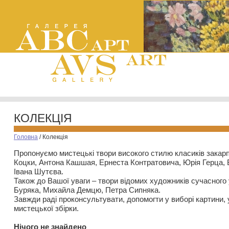
КОЛЕКЦІЯ
Головна
/
Колекція
Пропонуємо мистецькі твори високого стилю класиків закар
Коцки, Антона Кашшая, Ернеста Контратовича, Юрія Герца,
Івана Шутєва.
Також до Вашої уваги – твори відомих художників сучасного
Буряка, Михайла Демцю, Петра Сипняка.
Завжди раді проконсультувати, допомогти у виборі картини, 
мистецької збірки.
Нiчого не знайдено