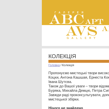
КОЛЕКЦІЯ
Головна
/
Колекція
Пропонуємо мистецькі твори високо
Коцки, Антона Кашшая, Ернеста Кон
Івана Шутєва.
Також до Вашої уваги – твори відом
Буряка, Михайла Демцю, Петра Сип
Завжди раді проконсультувати, допо
мистецької збірки.
Нiчого не знайдено