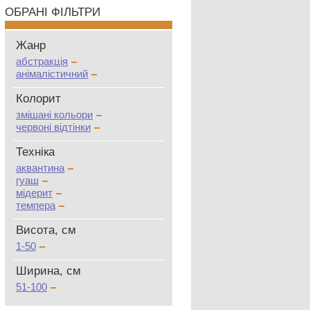
ОБРАНІ ФІЛЬТРИ
Жанр
абстракція
анімалістичний
Колорит
змішані кольори
червоні відтінки
Техніка
аквантина
гуаш
мідерит
темпера
Висота, см
1-50
Ширина, см
51-100