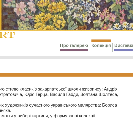
Про галерею
Колекція
Виставк
го стилю класиків закарпатської школи живопису: Андрія
тратовича, Юрія Герца, Василя Габди, Золтана Шолтеса,
их художників сучасного українського малярства: Бориса
няка.
могти у виборі картини, у формуванні колекції,