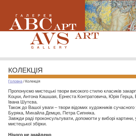
КОЛЕКЦІЯ
Головна
/
Колекція
Пропонуємо мистецькі твори високого стилю класиків закар
Коцки, Антона Кашшая, Ернеста Контратовича, Юрія Герца,
Івана Шутєва.
Також до Вашої уваги – твори відомих художників сучасного
Буряка, Михайла Демцю, Петра Сипняка.
Завжди раді проконсультувати, допомогти у виборі картини, 
мистецької збірки.
Нiчого не знайдено