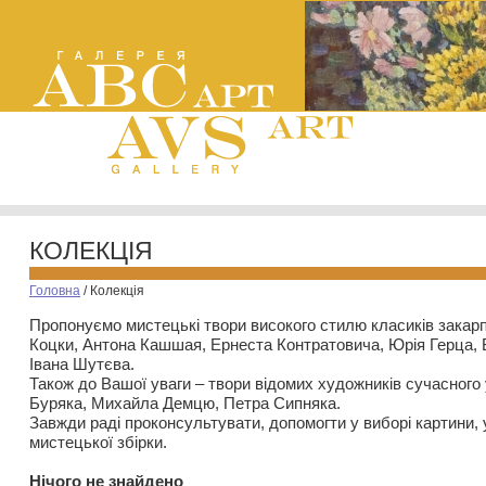
КОЛЕКЦІЯ
Головна
/
Колекція
Пропонуємо мистецькі твори високого стилю класиків закар
Коцки, Антона Кашшая, Ернеста Контратовича, Юрія Герца,
Івана Шутєва.
Також до Вашої уваги – твори відомих художників сучасного
Буряка, Михайла Демцю, Петра Сипняка.
Завжди раді проконсультувати, допомогти у виборі картини, 
мистецької збірки.
Нiчого не знайдено