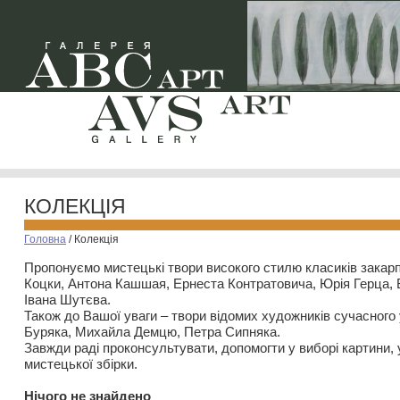
КОЛЕКЦІЯ
Головна
/
Колекція
Пропонуємо мистецькі твори високого стилю класиків закар
Коцки, Антона Кашшая, Ернеста Контратовича, Юрія Герца,
Івана Шутєва.
Також до Вашої уваги – твори відомих художників сучасного
Буряка, Михайла Демцю, Петра Сипняка.
Завжди раді проконсультувати, допомогти у виборі картини, 
мистецької збірки.
Нiчого не знайдено