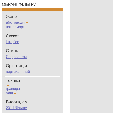
ОБРАНІ ФІЛЬТРИ
Жанр
абстракція
натюрморт
Сюжет
інтер'єр
Стиль
Сюрреалізм
Oрієнтація
вертикальний
Техніка
гравюра
олія
Висота, см
201 і більше