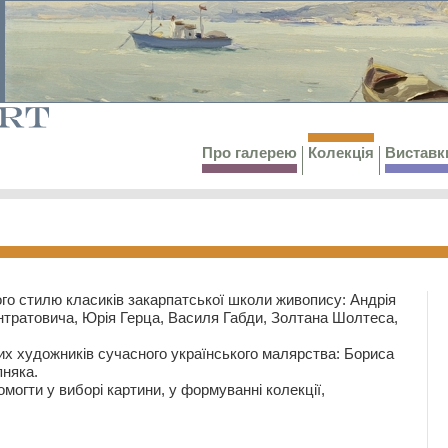
Про галерею
Колекція
Виставк
го стилю класиків закарпатської школи живопису: Андрія
тратовича, Юрія Герца, Василя Габди, Золтана Шолтеса,
их художників сучасного українського малярства: Бориса
няка.
могти у виборі картини, у формуванні колекції,