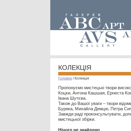
КОЛЕКЦІЯ
Головна
/
Колекція
Пропонуємо мистецькі твори високо
Коцки, Антона Кашшая, Ернеста Кон
Івана Шутєва.
Також до Вашої уваги – твори відом
Буряка, Михайла Демцю, Петра Сип
Завжди раді проконсультувати, допо
мистецької збірки.
Нiчого не знайдено