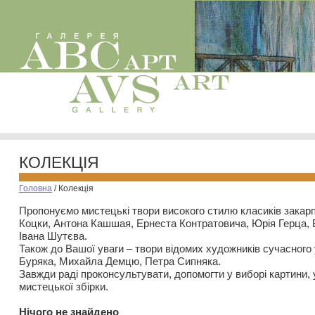
КОЛЕКЦІЯ
Головна
/
Колекція
Пропонуємо мистецькі твори високого стилю класиків закар
Коцки, Антона Кашшая, Ернеста Контратовича, Юрія Герца,
Івана Шутєва.
Також до Вашої уваги – твори відомих художників сучасного
Буряка, Михайла Демцю, Петра Сипняка.
Завжди раді проконсультувати, допомогти у виборі картини, 
мистецької збірки.
Нiчого не знайдено