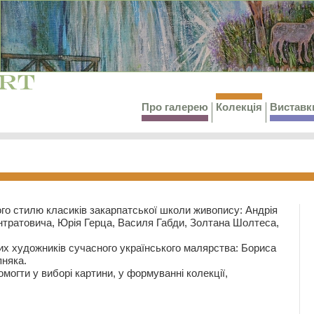
Про галерею
Колекція
Виставк
го стилю класиків закарпатської школи живопису: Андрія
тратовича, Юрія Герца, Василя Габди, Золтана Шолтеса,
их художників сучасного українського малярства: Бориса
няка.
могти у виборі картини, у формуванні колекції,