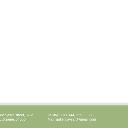
ochytska street, 32-v,
Tel./fax: +380 (44) 359 11 33
v, Ukraine, 04050
Mail:
gallery.avsart@gmail.com