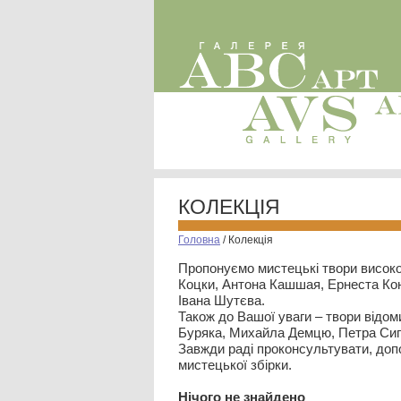
КОЛЕКЦІЯ
Головна
/
Колекція
Пропонуємо мистецькі твори високо
Коцки, Антона Кашшая, Ернеста Кон
Івана Шутєва.
Також до Вашої уваги – твори відом
Буряка, Михайла Демцю, Петра Сип
Завжди раді проконсультувати, допо
мистецької збірки.
Нiчого не знайдено