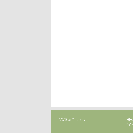
"AVS-art" gallery
Hlyb
Kyi