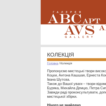
КОЛЕКЦІЯ
Головна
/
Колекція
Пропонуємо мистецькі твори високо
Коцки, Антона Кашшая, Ернеста Кон
Івана Шутєва.
Також до Вашої уваги – твори відом
Буряка, Михайла Демцю, Петра Сип
Завжди раді проконсультувати, допо
мистецької збірки.
Нiчого не знайдено