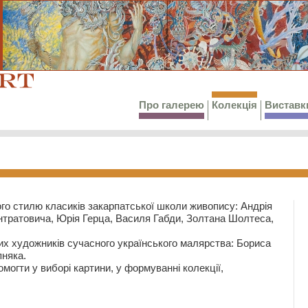
Про галерею
Колекція
Виставк
го стилю класиків закарпатської школи живопису: Андрія
тратовича, Юрія Герца, Василя Габди, Золтана Шолтеса,
их художників сучасного українського малярства: Бориса
няка.
могти у виборі картини, у формуванні колекції,