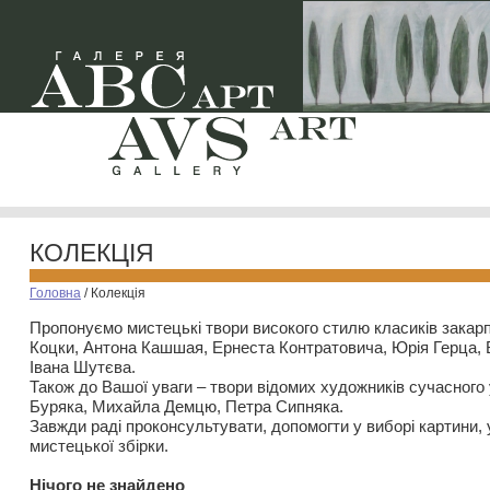
КОЛЕКЦІЯ
Головна
/
Колекція
Пропонуємо мистецькі твори високого стилю класиків закар
Коцки, Антона Кашшая, Ернеста Контратовича, Юрія Герца,
Івана Шутєва.
Також до Вашої уваги – твори відомих художників сучасного
Буряка, Михайла Демцю, Петра Сипняка.
Завжди раді проконсультувати, допомогти у виборі картини, 
мистецької збірки.
Нiчого не знайдено