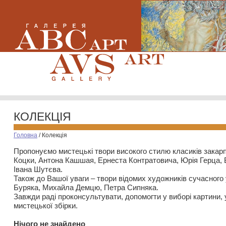
КОЛЕКЦІЯ
Головна
/
Колекція
Пропонуємо мистецькі твори високого стилю класиків закар
Коцки, Антона Кашшая, Ернеста Контратовича, Юрія Герца,
Івана Шутєва.
Також до Вашої уваги – твори відомих художників сучасного
Буряка, Михайла Демцю, Петра Сипняка.
Завжди раді проконсультувати, допомогти у виборі картини, 
мистецької збірки.
Нiчого не знайдено