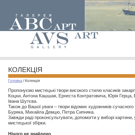
КОЛЕКЦІЯ
Головна
/
Колекція
Пропонуємо мистецькі твори високого стилю класиків закар
Коцки, Антона Кашшая, Ернеста Контратовича, Юрія Герца,
Івана Шутєва.
Також до Вашої уваги – твори відомих художників сучасного
Буряка, Михайла Демцю, Петра Сипняка.
Завжди раді проконсультувати, допомогти у виборі картини, 
мистецької збірки.
Нiчого не знайдено