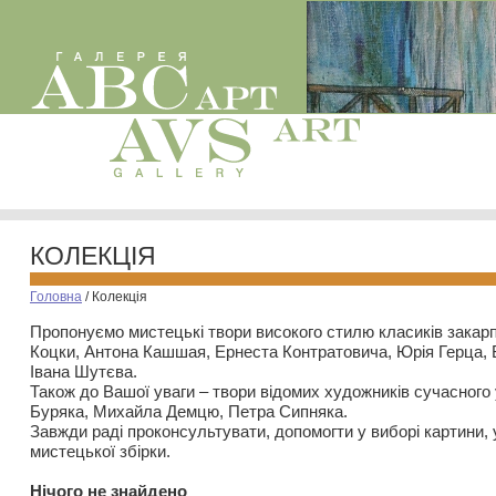
КОЛЕКЦІЯ
Головна
/
Колекція
Пропонуємо мистецькі твори високого стилю класиків закар
Коцки, Антона Кашшая, Ернеста Контратовича, Юрія Герца,
Івана Шутєва.
Також до Вашої уваги – твори відомих художників сучасного
Буряка, Михайла Демцю, Петра Сипняка.
Завжди раді проконсультувати, допомогти у виборі картини, 
мистецької збірки.
Нiчого не знайдено