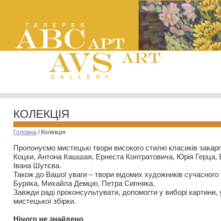
КОЛЕКЦІЯ
Головна
/
Колекція
Пропонуємо мистецькі твори високого стилю класиків закар
Коцки, Антона Кашшая, Ернеста Контратовича, Юрія Герца,
Івана Шутєва.
Також до Вашої уваги – твори відомих художників сучасного
Буряка, Михайла Демцю, Петра Сипняка.
Завжди раді проконсультувати, допомогти у виборі картини, 
мистецької збірки.
Нiчого не знайдено