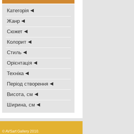
Категорія
Жанр
Сюжет
Колорит
Стиль
Oрієнтація
Техніка
Період створення
Висота, см
Ширина, см
© AVSart Gallery 2010.