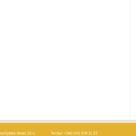
ochytska street, 32-v,
Tel./fax: +380 (44) 359 11 33