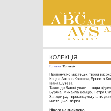
КОЛЕКЦІЯ
Головна
/
Колекція
Пропонуємо мистецькі твори високо
Коцки, Антона Кашшая, Ернеста Кон
Івана Шутєва.
Також до Вашої уваги – твори відом
Буряка, Михайла Демцю, Петра Сип
Завжди раді проконсультувати, допо
мистецької збірки.
Нiчого не знайдено