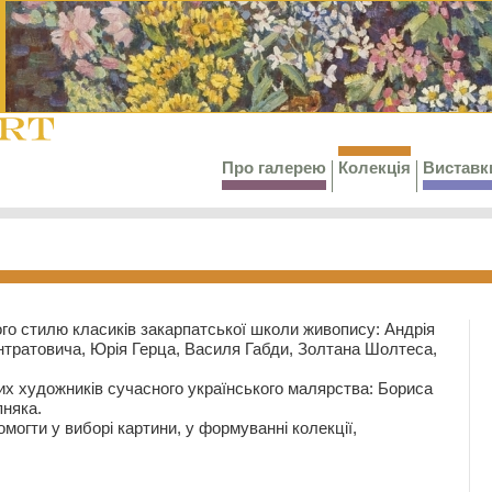
Про галерею
Колекція
Виставк
го стилю класиків закарпатської школи живопису: Андрія
тратовича, Юрія Герца, Василя Габди, Золтана Шолтеса,
их художників сучасного українського малярства: Бориса
няка.
могти у виборі картини, у формуванні колекції,