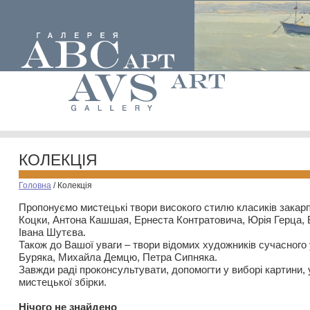
КОЛЕКЦІЯ
Головна
/
Колекція
Пропонуємо мистецькі твори високого стилю класиків закар
Коцки, Антона Кашшая, Ернеста Контратовича, Юрія Герца,
Івана Шутєва.
Також до Вашої уваги – твори відомих художників сучасного
Буряка, Михайла Демцю, Петра Сипняка.
Завжди раді проконсультувати, допомогти у виборі картини, 
мистецької збірки.
Нiчого не знайдено