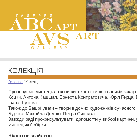
КОЛЕКЦІЯ
Головна
/
Колекція
Пропонуємо мистецькі твори високого стилю класиків закар
Коцки, Антона Кашшая, Ернеста Контратовича, Юрія Герца,
Івана Шутєва.
Також до Вашої уваги – твори відомих художників сучасного
Буряка, Михайла Демцю, Петра Сипняка.
Завжди раді проконсультувати, допомогти у виборі картини, 
мистецької збірки.
Нiчого не знайдено