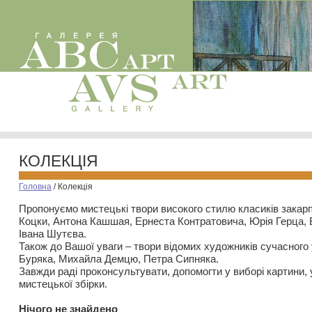
КОЛЕКЦІЯ
Головна
/
Колекція
Пропонуємо мистецькі твори високого стилю класиків закар
Коцки, Антона Кашшая, Ернеста Контратовича, Юрія Герца,
Івана Шутєва.
Також до Вашої уваги – твори відомих художників сучасного
Буряка, Михайла Демцю, Петра Сипняка.
Завжди раді проконсультувати, допомогти у виборі картини, 
мистецької збірки.
Нiчого не знайдено