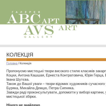
КОЛЕКЦІЯ
Головна
/
Колекція
Пропонуємо мистецькі твори високого стилю класиків закар
Коцки, Антона Кашшая, Ернеста Контратовича, Юрія Герца,
Івана Шутєва.
Також до Вашої уваги – твори відомих художників сучасного
Буряка, Михайла Демцю, Петра Сипняка.
Завжди раді проконсультувати, допомогти у виборі картини, 
мистецької збірки.
Нiчого не знайдено