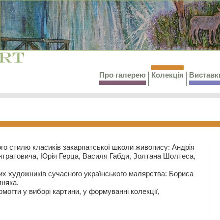
Про галерею
Колекція
Виставк
го стилю класиків закарпатської школи живопису: Андрія
тратовича, Юрія Герца, Василя Габди, Золтана Шолтеса,
их художників сучасного українського малярства: Бориса
няка.
могти у виборі картини, у формуванні колекції,