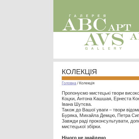
КОЛЕКЦІЯ
Головна
/
Колекція
Пропонуємо мистецькі твори високо
Коцки, Антона Кашшая, Ернеста Кон
Івана Шутєва.
Також до Вашої уваги – твори відом
Буряка, Михайла Демцю, Петра Сип
Завжди раді проконсультувати, допо
мистецької збірки.
Нiчого не знайдено