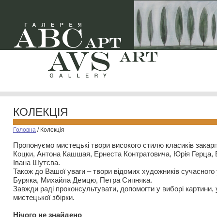
КОЛЕКЦІЯ
Головна
/
Колекція
Пропонуємо мистецькі твори високого стилю класиків закар
Коцки, Антона Кашшая, Ернеста Контратовича, Юрія Герца,
Івана Шутєва.
Також до Вашої уваги – твори відомих художників сучасного
Буряка, Михайла Демцю, Петра Сипняка.
Завжди раді проконсультувати, допомогти у виборі картини, 
мистецької збірки.
Нiчого не знайдено