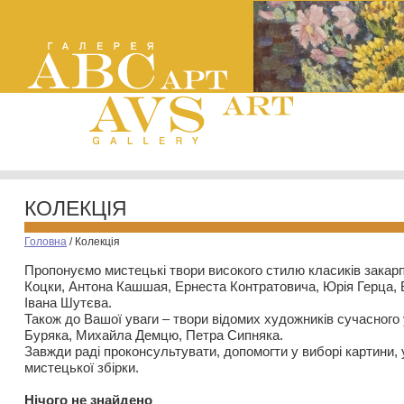
КОЛЕКЦІЯ
Головна
/
Колекція
Пропонуємо мистецькі твори високого стилю класиків закар
Коцки, Антона Кашшая, Ернеста Контратовича, Юрія Герца,
Івана Шутєва.
Також до Вашої уваги – твори відомих художників сучасного
Буряка, Михайла Демцю, Петра Сипняка.
Завжди раді проконсультувати, допомогти у виборі картини, 
мистецької збірки.
Нiчого не знайдено