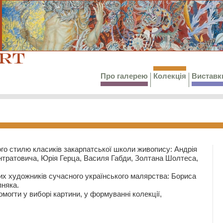
Про галерею
Колекція
Виставк
го стилю класиків закарпатської школи живопису: Андрія
тратовича, Юрія Герца, Василя Габди, Золтана Шолтеса,
их художників сучасного українського малярства: Бориса
няка.
могти у виборі картини, у формуванні колекції,