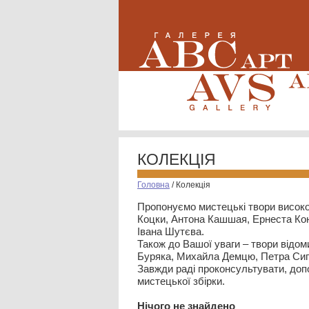
КОЛЕКЦІЯ
Головна
/
Колекція
Пропонуємо мистецькі твори високо
Коцки, Антона Кашшая, Ернеста Кон
Івана Шутєва.
Також до Вашої уваги – твори відом
Буряка, Михайла Демцю, Петра Сип
Завжди раді проконсультувати, допо
мистецької збірки.
Нiчого не знайдено