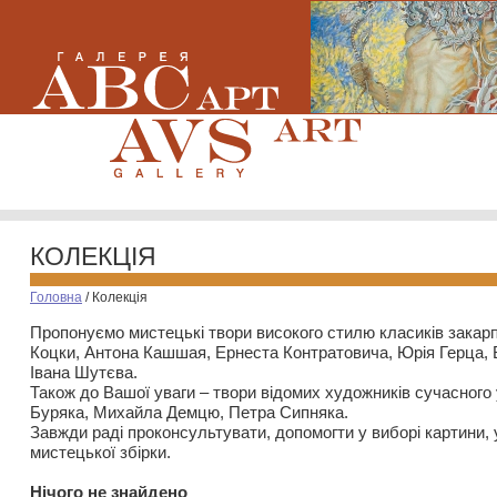
КОЛЕКЦІЯ
Головна
/
Колекція
Пропонуємо мистецькі твори високого стилю класиків закар
Коцки, Антона Кашшая, Ернеста Контратовича, Юрія Герца,
Івана Шутєва.
Також до Вашої уваги – твори відомих художників сучасного
Буряка, Михайла Демцю, Петра Сипняка.
Завжди раді проконсультувати, допомогти у виборі картини, 
мистецької збірки.
Нiчого не знайдено