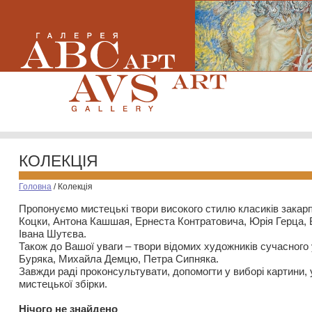
КОЛЕКЦІЯ
Головна
/
Колекція
Пропонуємо мистецькі твори високого стилю класиків закар
Коцки, Антона Кашшая, Ернеста Контратовича, Юрія Герца,
Івана Шутєва.
Також до Вашої уваги – твори відомих художників сучасного
Буряка, Михайла Демцю, Петра Сипняка.
Завжди раді проконсультувати, допомогти у виборі картини, 
мистецької збірки.
Нiчого не знайдено