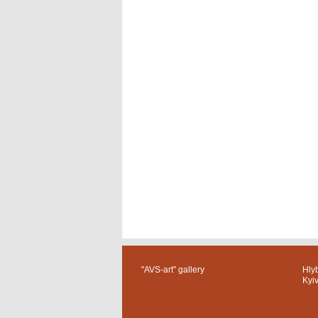
"AVS-art" gallery
Hlyb
Kyi