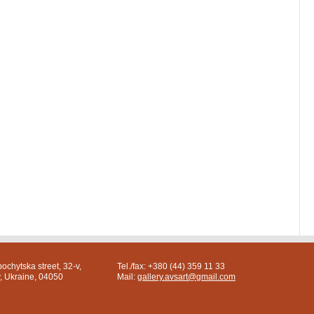
ochytska street, 32-v,
Tel./fax: +380 (44) 359 11 33
v, Ukraine, 04050
Mail:
gallery.avsart@gmail.com