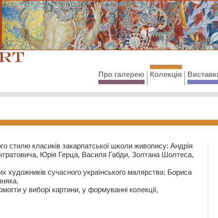
Про галерею
Колекція
Виставк
го стилю класиків закарпатської школи живопису: Андрія
тратовича, Юрія Герца, Василя Габди, Золтана Шолтеса,
их художників сучасного українського малярства: Бориса
няка.
могти у виборі картини, у формуванні колекції,