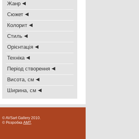
Жанр
Сюжет
Колорит
Стиль
Oрієнтація
Техніка
Період створення
Висота, см
Ширина, см
© AVSart Gallery 2010.
© Розробка
AMT
,