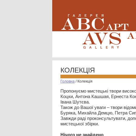
КОЛЕКЦІЯ
Головна
/
Колекція
Пропонуємо мистецькі твори високо
Коцки, Антона Кашшая, Ернеста Кон
Івана Шутєва.
Також до Вашої уваги – твори відом
Буряка, Михайла Демцю, Петра Сип
Завжди раді проконсультувати, допо
мистецької збірки.
Нiчого не знайдено