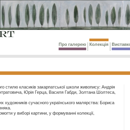
Про галерею
Колекція
Виставк
го стилю класиків закарпатської школи живопису: Андрія
тратовича, Юрія Герца, Василя Габди, Золтана Шолтеса,
их художників сучасного українського малярства: Бориса
няка.
могти у виборі картини, у формуванні колекції,