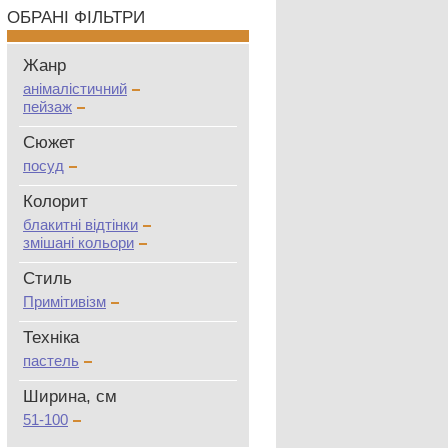
ОБРАНІ ФІЛЬТРИ
Жанр
анімалістичний
пейзаж
Сюжет
посуд
Колорит
блакитні відтінки
змішані кольори
Стиль
Примітивізм
Техніка
пастель
Ширина, см
51-100