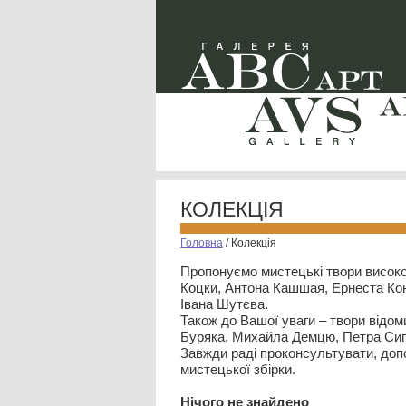
КОЛЕКЦІЯ
Головна
/
Колекція
Пропонуємо мистецькі твори високо
Коцки, Антона Кашшая, Ернеста Кон
Івана Шутєва.
Також до Вашої уваги – твори відом
Буряка, Михайла Демцю, Петра Сип
Завжди раді проконсультувати, допо
мистецької збірки.
Нiчого не знайдено