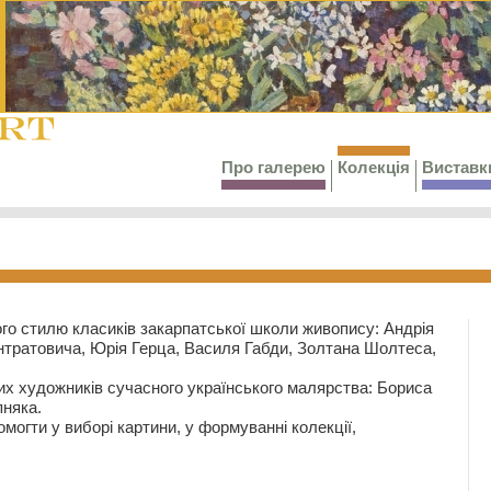
Про галерею
Колекція
Виставк
го стилю класиків закарпатської школи живопису: Андрія
тратовича, Юрія Герца, Василя Габди, Золтана Шолтеса,
их художників сучасного українського малярства: Бориса
няка.
могти у виборі картини, у формуванні колекції,