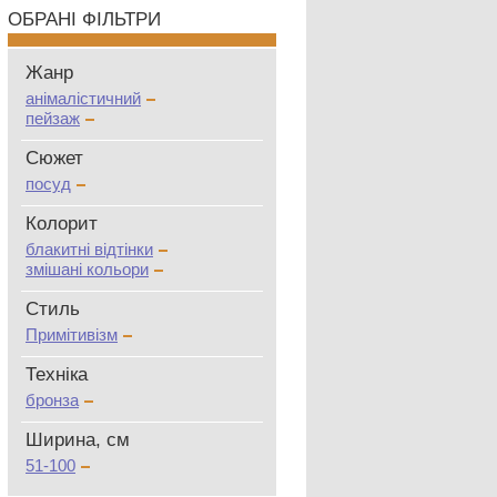
ОБРАНІ ФІЛЬТРИ
Жанр
анімалістичний
пейзаж
Сюжет
посуд
Колорит
блакитні відтінки
змішані кольори
Стиль
Примітивізм
Техніка
бронза
Ширина, см
51-100