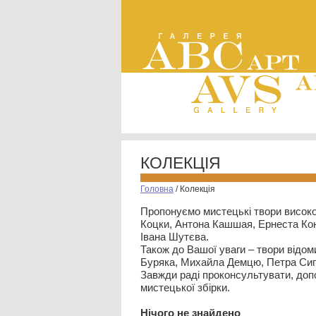
КОЛЕКЦІЯ
Головна
/
Колекція
Пропонуємо мистецькі твори високо
Коцки, Антона Кашшая, Ернеста Кон
Івана Шутєва.
Також до Вашої уваги – твори відом
Буряка, Михайла Демцю, Петра Сип
Завжди раді проконсультувати, допо
мистецької збірки.
Нiчого не знайдено