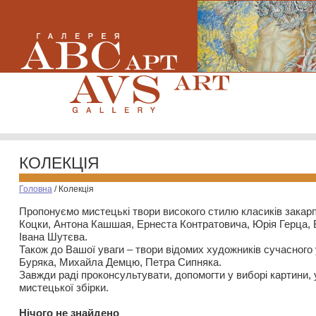
КОЛЕКЦІЯ
Головна
/
Колекція
Пропонуємо мистецькі твори високого стилю класиків закар
Коцки, Антона Кашшая, Ернеста Контратовича, Юрія Герца,
Івана Шутєва.
Також до Вашої уваги – твори відомих художників сучасного
Буряка, Михайла Демцю, Петра Сипняка.
Завжди раді проконсультувати, допомогти у виборі картини, 
мистецької збірки.
Нiчого не знайдено