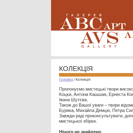
КОЛЕКЦІЯ
Головна
/
Колекція
Пропонуємо мистецькі твори високо
Коцки, Антона Кашшая, Ернеста Кон
Івана Шутєва.
Також до Вашої уваги – твори відом
Буряка, Михайла Демцю, Петра Сип
Завжди раді проконсультувати, допо
мистецької збірки.
Нiчого не знайдено