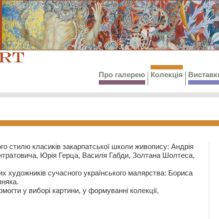
Про галерею
Колекція
Виставк
го стилю класиків закарпатської школи живопису: Андрія
тратовича, Юрія Герца, Василя Габди, Золтана Шолтеса,
их художників сучасного українського малярства: Бориса
няка.
могти у виборі картини, у формуванні колекції,