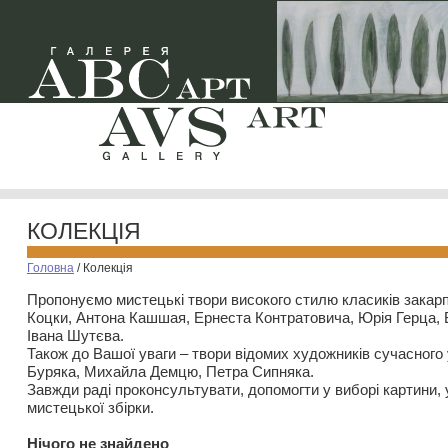
КОЛЕКЦІЯ
Головна
/
Колекція
Пропонуємо мистецькі твори високого стилю класиків закар
Коцки, Антона Кашшая, Ернеста Контратовича, Юрія Герца,
Івана Шутєва.
Також до Вашої уваги – твори відомих художників сучасного
Буряка, Михайла Демцю, Петра Сипняка.
Завжди раді проконсультувати, допомогти у виборі картини, 
мистецької збірки.
Нiчого не знайдено