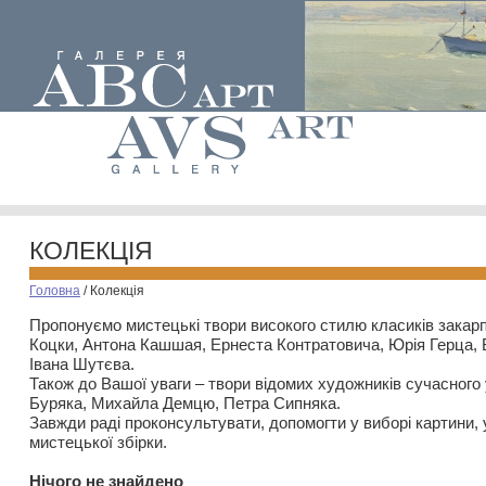
КОЛЕКЦІЯ
Головна
/
Колекція
Пропонуємо мистецькі твори високого стилю класиків закар
Коцки, Антона Кашшая, Ернеста Контратовича, Юрія Герца,
Івана Шутєва.
Також до Вашої уваги – твори відомих художників сучасного
Буряка, Михайла Демцю, Петра Сипняка.
Завжди раді проконсультувати, допомогти у виборі картини, 
мистецької збірки.
Нiчого не знайдено