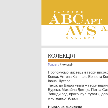
КОЛЕКЦІЯ
Головна
/
Колекція
Пропонуємо мистецькі твори високо
Коцки, Антона Кашшая, Ернеста Кон
Івана Шутєва.
Також до Вашої уваги – твори відом
Буряка, Михайла Демцю, Петра Сип
Завжди раді проконсультувати, допо
мистецької збірки.
Нiчого не знайдено