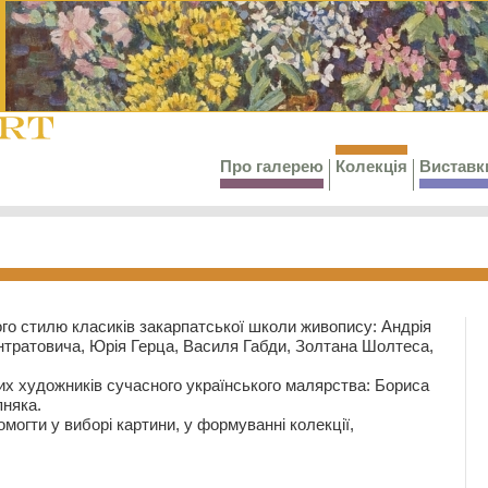
Про галерею
Колекція
Виставк
го стилю класиків закарпатської школи живопису: Андрія
тратовича, Юрія Герца, Василя Габди, Золтана Шолтеса,
их художників сучасного українського малярства: Бориса
няка.
могти у виборі картини, у формуванні колекції,