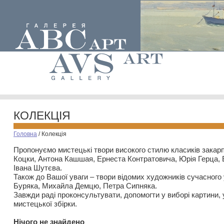
КОЛЕКЦІЯ
Головна
/
Колекція
Пропонуємо мистецькі твори високого стилю класиків закар
Коцки, Антона Кашшая, Ернеста Контратовича, Юрія Герца,
Івана Шутєва.
Також до Вашої уваги – твори відомих художників сучасного
Буряка, Михайла Демцю, Петра Сипняка.
Завжди раді проконсультувати, допомогти у виборі картини, 
мистецької збірки.
Нiчого не знайдено