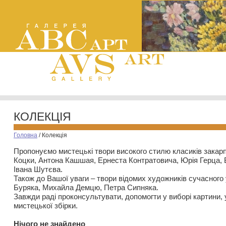
КОЛЕКЦІЯ
Головна
/
Колекція
Пропонуємо мистецькі твори високого стилю класиків закар
Коцки, Антона Кашшая, Ернеста Контратовича, Юрія Герца,
Івана Шутєва.
Також до Вашої уваги – твори відомих художників сучасного
Буряка, Михайла Демцю, Петра Сипняка.
Завжди раді проконсультувати, допомогти у виборі картини, 
мистецької збірки.
Нiчого не знайдено