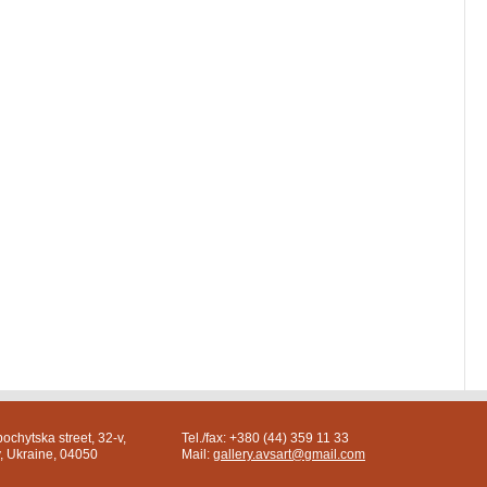
ochytska street, 32-v,
Tel./fax: +380 (44) 359 11 33
v, Ukraine, 04050
Mail:
gallery.avsart@gmail.com