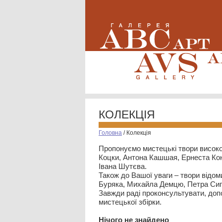
КОЛЕКЦІЯ
Головна
/
Колекція
Пропонуємо мистецькі твори високо
Коцки, Антона Кашшая, Ернеста Кон
Івана Шутєва.
Також до Вашої уваги – твори відом
Буряка, Михайла Демцю, Петра Сип
Завжди раді проконсультувати, допо
мистецької збірки.
Нiчого не знайдено