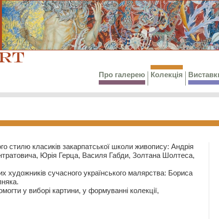
Про галерею
Колекція
Виставк
го стилю класиків закарпатської школи живопису: Андрія
тратовича, Юрія Герца, Василя Габди, Золтана Шолтеса,
их художників сучасного українського малярства: Бориса
няка.
могти у виборі картини, у формуванні колекції,