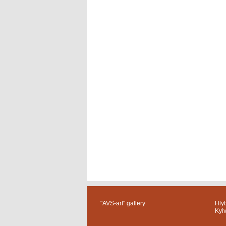
"AVS-art" gallery
Hlyb
Kyi