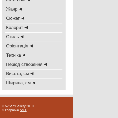
Жанр
Сюжет
Колорит
Стиль
Oрієнтація
Техніка
Період створення
Висота, см
Ширина, см
© AVSart Gallery 2010.
© Розробка
AMT
,