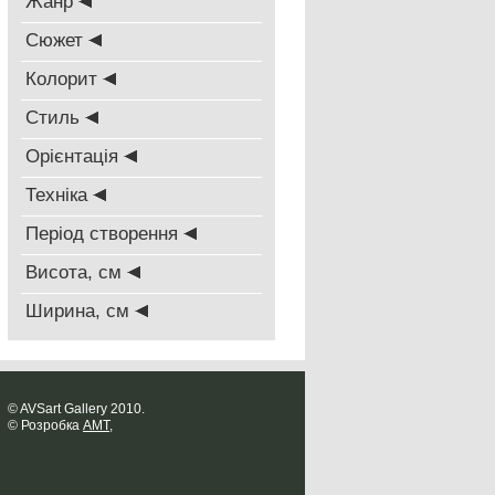
Жанр
Сюжет
Колорит
Стиль
Oрієнтація
Техніка
Період створення
Висота, см
Ширина, см
© AVSart Gallery 2010.
© Розробка
AMT
,