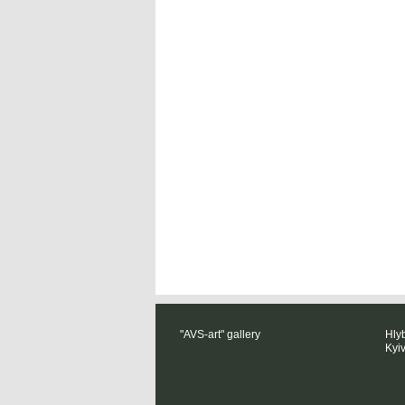
"AVS-art" gallery
Hlyb
Kyi