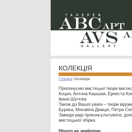
КОЛЕКЦІЯ
Головна
/
Колекція
Пропонуємо мистецькі твори високо
Коцки, Антона Кашшая, Ернеста Кон
Івана Шутєва.
Також до Вашої уваги – твори відом
Буряка, Михайла Демцю, Петра Сип
Завжди раді проконсультувати, допо
мистецької збірки.
Нiчого не знайдено