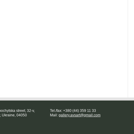
ochytska street, 32-v,
Tel./fax: +380 (44) 359 11 33
v, Ukraine, 04050
Mail:
gallery.avsart@gmail.com