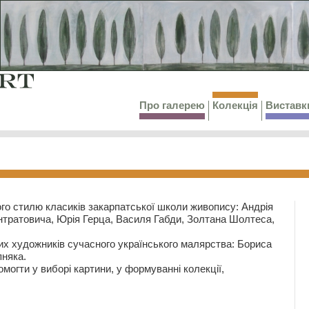
Про галерею
Колекція
Виставк
го стилю класиків закарпатської школи живопису: Андрія
тратовича, Юрія Герца, Василя Габди, Золтана Шолтеса,
их художників сучасного українського малярства: Бориса
няка.
могти у виборі картини, у формуванні колекції,