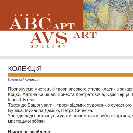
КОЛЕКЦІЯ
Головна
/
Колекція
Пропонуємо мистецькі твори високого стилю класиків закар
Коцки, Антона Кашшая, Ернеста Контратовича, Юрія Герца,
Івана Шутєва.
Також до Вашої уваги – твори відомих художників сучасного
Буряка, Михайла Демцю, Петра Сипняка.
Завжди раді проконсультувати, допомогти у виборі картини, 
мистецької збірки.
Нiчого не знайдено