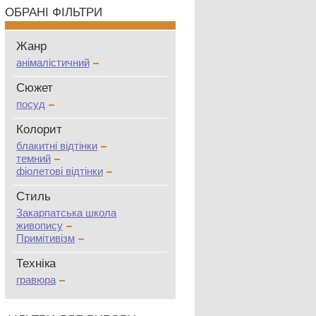
ОБРАНІ ФІЛЬТРИ
Жанр
анімалістичний
Сюжет
посуд
Колорит
блакитні відтінки
темний
фіолетові відтінки
Стиль
Закарпатська школа
живопису
Примітивізм
Техніка
гравюра