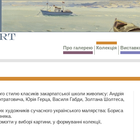
Про галерею
Колекція
Виставк
го стилю класиків закарпатської школи живопису: Андрія
тратовича, Юрія Герца, Василя Габди, Золтана Шолтеса,
их художників сучасного українського малярства: Бориса
няка.
могти у виборі картини, у формуванні колекції,