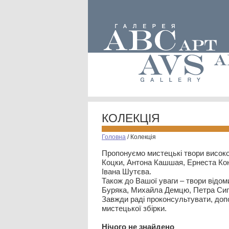
КОЛЕКЦІЯ
Головна
/
Колекція
Пропонуємо мистецькі твори високо
Коцки, Антона Кашшая, Ернеста Кон
Івана Шутєва.
Також до Вашої уваги – твори відом
Буряка, Михайла Демцю, Петра Сип
Завжди раді проконсультувати, допо
мистецької збірки.
Нiчого не знайдено