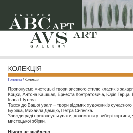
КОЛЕКЦІЯ
Головна
/
Колекція
Пропонуємо мистецькі твори високого стилю класиків закар
Коцки, Антона Кашшая, Ернеста Контратовича, Юрія Герца,
Івана Шутєва.
Також до Вашої уваги – твори відомих художників сучасного
Буряка, Михайла Демцю, Петра Сипняка.
Завжди раді проконсультувати, допомогти у виборі картини, 
мистецької збірки.
Нiчого не знайдено