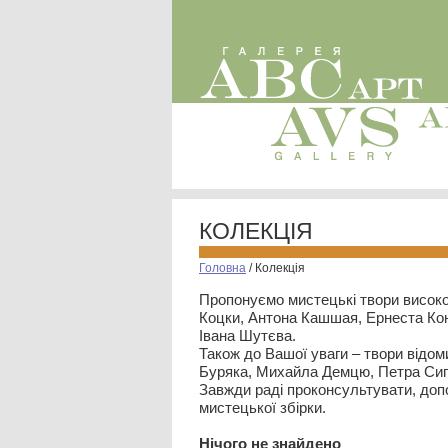
КОЛЕКЦІЯ
Головна
/
Колекція
Пропонуємо мистецькі твори високо
Коцки, Антона Кашшая, Ернеста Кон
Івана Шутєва.
Також до Вашої уваги – твори відом
Буряка, Михайла Демцю, Петра Сип
Завжди раді проконсультувати, допо
мистецької збірки.
Нiчого не знайдено