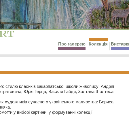
Про галерею
Колекція
Виставк
го стилю класиків закарпатської школи живопису: Андрія
тратовича, Юрія Герца, Василя Габди, Золтана Шолтеса,
их художників сучасного українського малярства: Бориса
няка.
могти у виборі картини, у формуванні колекції,