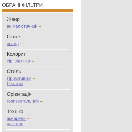
ОБРАНІ ФІЛЬТРИ
Жанр
анімалістичний
Сюжет
посуд
Колорит
сірі відтінки
Стиль
Примітивізм
Реалізм
Oрієнтація
горизонтальний
Техніка
акварель
пастель