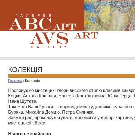
КОЛЕКЦІЯ
Головна
/
Колекція
Пропонуємо мистецькі твори високого стилю класиків закар
Коцки, Антона Кашшая, Ернеста Контратовича, Юрія Герца,
Івана Шутєва.
Також до Вашої уваги – твори відомих художників сучасного
Буряка, Михайла Демцю, Петра Сипняка.
Завжди раді проконсультувати, допомогти у виборі картини, 
мистецької збірки.
Нiчого не знайдено