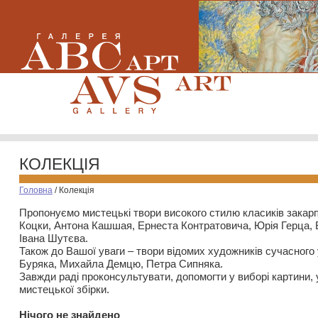
КОЛЕКЦІЯ
Головна
/
Колекція
Пропонуємо мистецькі твори високого стилю класиків закар
Коцки, Антона Кашшая, Ернеста Контратовича, Юрія Герца,
Івана Шутєва.
Також до Вашої уваги – твори відомих художників сучасного
Буряка, Михайла Демцю, Петра Сипняка.
Завжди раді проконсультувати, допомогти у виборі картини, 
мистецької збірки.
Нiчого не знайдено