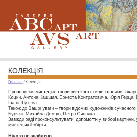
КОЛЕКЦІЯ
Головна
/
Колекція
Пропонуємо мистецькі твори високого стилю класиків закар
Коцки, Антона Кашшая, Ернеста Контратовича, Юрія Герца,
Івана Шутєва.
Також до Вашої уваги – твори відомих художників сучасного
Буряка, Михайла Демцю, Петра Сипняка.
Завжди раді проконсультувати, допомогти у виборі картини, 
мистецької збірки.
Нiчого не знайдено