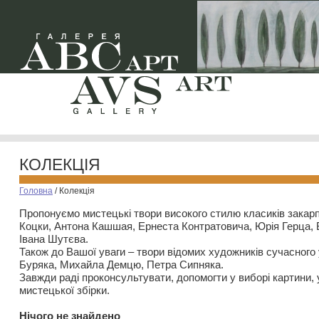
КОЛЕКЦІЯ
Головна
/
Колекція
Пропонуємо мистецькі твори високого стилю класиків закар
Коцки, Антона Кашшая, Ернеста Контратовича, Юрія Герца,
Івана Шутєва.
Також до Вашої уваги – твори відомих художників сучасного
Буряка, Михайла Демцю, Петра Сипняка.
Завжди раді проконсультувати, допомогти у виборі картини, 
мистецької збірки.
Нiчого не знайдено