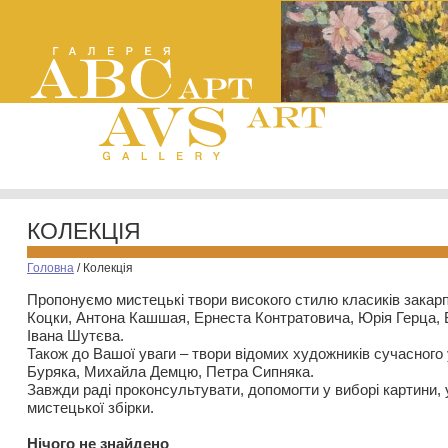
КОЛЕКЦІЯ
Головна
/
Колекція
Пропонуємо мистецькі твори високого стилю класиків закар
Коцки, Антона Кашшая, Ернеста Контратовича, Юрія Герца,
Івана Шутєва.
Також до Вашої уваги – твори відомих художників сучасного
Буряка, Михайла Демцю, Петра Сипняка.
Завжди раді проконсультувати, допомогти у виборі картини, 
мистецької збірки.
Нiчого не знайдено