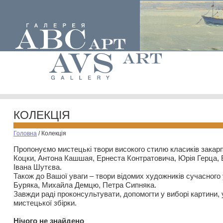
КОЛЕКЦІЯ
Головна
/
Колекція
Пропонуємо мистецькі твори високого стилю класиків закар
Коцки, Антона Кашшая, Ернеста Контратовича, Юрія Герца,
Івана Шутєва.
Також до Вашої уваги – твори відомих художників сучасного
Буряка, Михайла Демцю, Петра Сипняка.
Завжди раді проконсультувати, допомогти у виборі картини, 
мистецької збірки.
Нiчого не знайдено